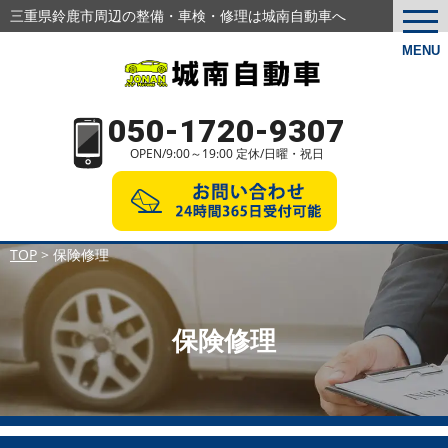
三重県鈴鹿市周辺の整備・車検・修理は城南自動車へ
togg
navi
MENU
050-1720-9307
OPEN/9:00～19:00 定休/日曜・祝日
TOP
>
保険修理
保険修理