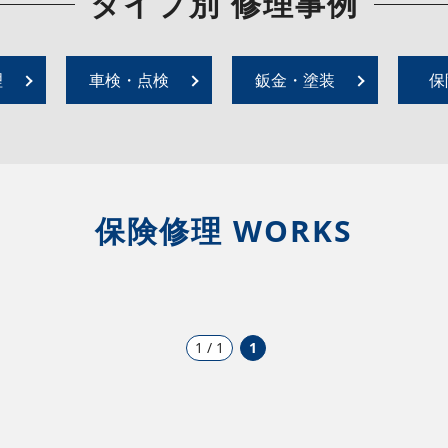
タイプ別 修理事例
理
車検・点検
鈑金・塗装
保
保険修理 WORKS
1 / 1
1