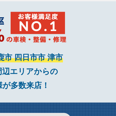
鹿市 四日市市 津市
周辺エリアからの
様が多数来店！