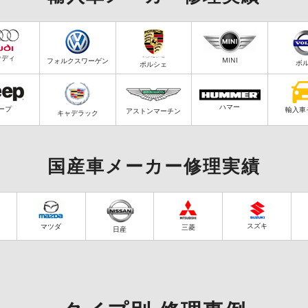
ウディ
MINI
フォルクスワーゲン
ボ
ポルシェ
ハマー
ープ
輸入車
アストンマーチン
キャデラック
国産車メーカー修理実績
スズキ
マツダ
三菱
日産