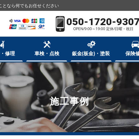
ことなら何でもお任せください
050-1720-930
OPEN/9:00～19:00 定休/日曜・祝日
・修理
車検・点検
鈑金(板金)・塗装
保険
施工事例