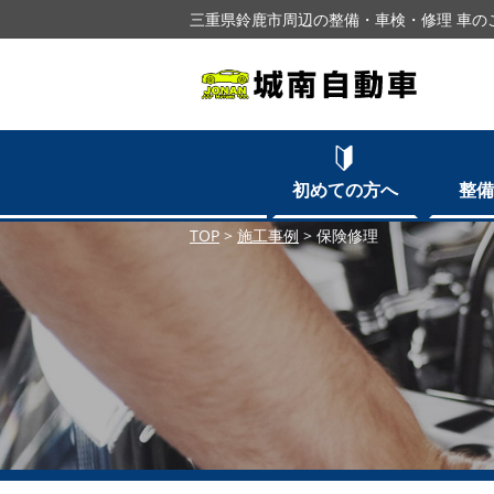
三重県鈴鹿市周辺の整備・車検・修理 車の
初めての方へ
整備
TOP
>
施工事例
>
保険修理