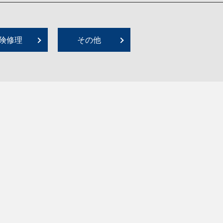
険修理
その他