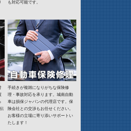
り
も対応可能です。
付
手続きが複雑になりがちな保険修
買
理・事故対応を承ります。城南自動
っ
車は損保ジャパンの代理店です。保
伝
険会社との交渉もお任せください。
お客様の立場に寄り添いサポートい
たします！